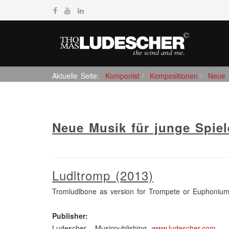
Aktuelle Seite:
Komponist
Kompositionen
Neue M
Neue Musik für junge Spiel
Ludltromp (2013)
Tromludlbone as version for Trompete or Euphonium
Publisher:
Ludescher - Musicpublishing,
www.ludescher.com