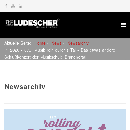
Aktuelle Seite:
Home
News
Newsarchiv
2020 - 07... Musik rollt durch‘s Tal - Das etwas andere
Schlußkonzert der Musikschule Brandnertal
Newsarchiv