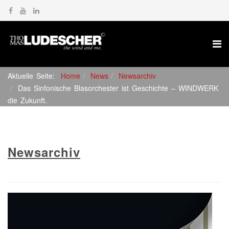
Aktuelle Seite:
Home
News
Newsarchiv
Das Sinfonische Blasorchester ist Geschichte – WINDWERK
die Zukunft.
Newsarchiv