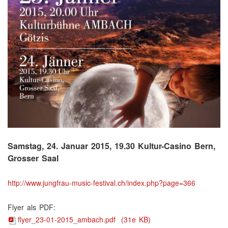
Samstag, 24. Januar 2015, 19.30 Kultur-Casino Bern,
Grosser Saal
http://www.jungfrau-music-festival.ch/index.php?page=366
Flyer als PDF:
flyer_23-01-2015_ambach.pdf
(31e KB)